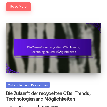
Read More
Posted
Materialien und Ressourcen
in
Die Zukunft der recycelten CDs: Trends,
Technologien und Möglichkeiten