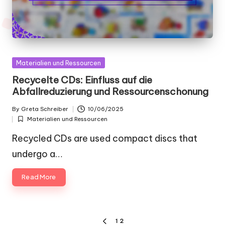
Posted
Materialien und Ressourcen
in
Recycelte CDs: Einfluss auf die
Abfallreduzierung und Ressourcenschonung
By
Greta Schreiber
10/06/2025
Posted
Materialien und Ressourcen
by
Posted
in
Recycled CDs are used compact discs that
undergo a…
Read More
Posts
1
2