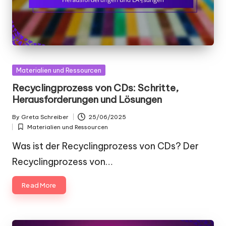
Posted
Materialien und Ressourcen
in
Recyclingprozess von CDs: Schritte,
Herausforderungen und Lösungen
By
Greta Schreiber
25/06/2025
Posted
Materialien und Ressourcen
by
Posted
in
Was ist der Recyclingprozess von CDs? Der
Recyclingprozess von…
Read More