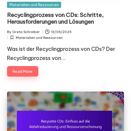
Posted
Materialien und Ressourcen
in
Recyclingprozess von CDs: Schritte,
Herausforderungen und Lösungen
By
Greta Schreiber
13/06/2025
Posted
Materialien und Ressourcen
by
Posted
in
Was ist der Recyclingprozess von CDs? Der
Recyclingprozess von…
Read More