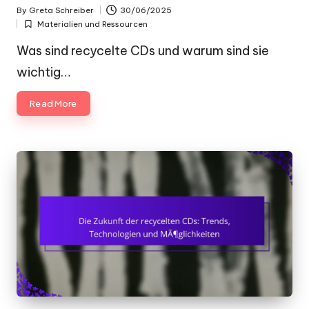
By
Greta Schreiber
30/06/2025
Posted
Materialien und Ressourcen
by
Posted
in
Was sind recycelte CDs und warum sind sie
wichtig…
Read More