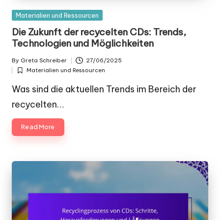
Posted
Materialien und Ressourcen
in
Die Zukunft der recycelten CDs: Trends,
Technologien und Möglichkeiten
By
Greta Schreiber
27/06/2025
Posted
Materialien und Ressourcen
by
Posted
in
Was sind die aktuellen Trends im Bereich der
recycelten…
Read More