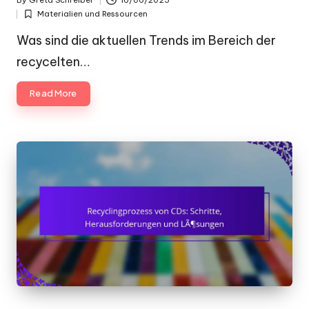
By
Greta Schreiber
16/06/2025
Posted
Materialien und Ressourcen
by
Posted
in
Was sind die aktuellen Trends im Bereich der
recycelten…
Read More