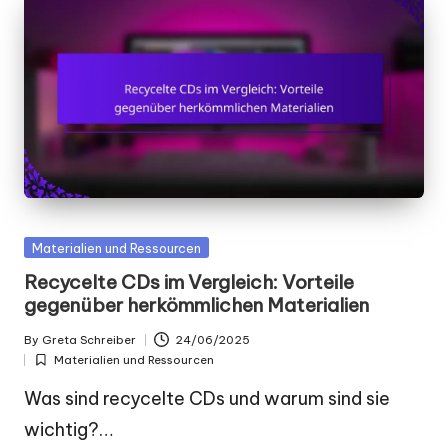
Posted
Materialien und Ressourcen
in
Recycelte CDs im Vergleich: Vorteile
gegenüber herkömmlichen Materialien
By
Greta Schreiber
24/06/2025
Posted
Materialien und Ressourcen
by
Posted
in
Was sind recycelte CDs und warum sind sie
wichtig?…