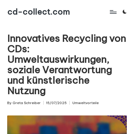
cd-collect.com
Skip
to
content
Innovatives Recycling von
CDs:
Umweltauswirkungen,
soziale Verantwortung
und künstlerische
Nutzung
By
Greta Schreiber
15/07/2025
Umweltvorteile
Posted
Posted
by
in