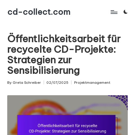
cd-collect.com
Skip
to
content
Öffentlichkeitsarbeit für
recycelte CD-Projekte:
Strategien zur
Sensibilisierung
By
Greta Schreiber
02/07/2025
Projektmanagement
Posted
Posted
by
in