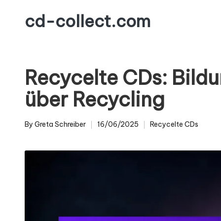
cd-collect.com
Skip
to
content
Recycelte CDs: Bild
über Recycling
By
Greta Schreiber
16/06/2025
Recycelte CDs
Posted
Posted
by
in