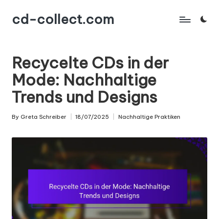
cd-collect.com
Skip
to
content
Recycelte CDs in der
Mode: Nachhaltige
Trends und Designs
By
Greta Schreiber
18/07/2025
Nachhaltige Praktiken
Posted
Posted
by
in