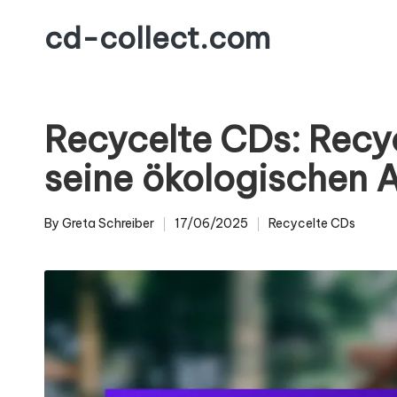
cd-collect.com
Skip
to
content
Recycelte CDs: Recy
seine ökologischen 
By
Greta Schreiber
17/06/2025
Recycelte CDs
Posted
Posted
by
in