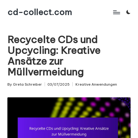
cd-collect.com
Skip
to
content
Recycelte CDs und
Upcycling: Kreative
Ansätze zur
Müllvermeidung
By
Greta Schreiber
03/07/2025
Kreative Anwendungen
Posted
Posted
by
in